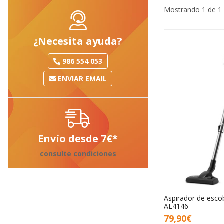
Mostrando 1 de 1
¿Necesita ayuda?
986 554 053
ENVIAR EMAIL
Envío desde
7
€
*
consulte condiciones
Aspirador de esco
AE4146
79,90€