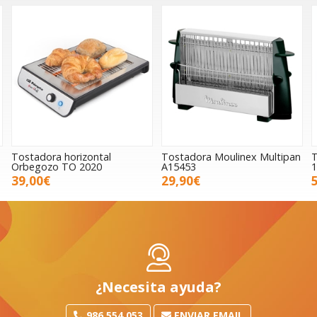
Tostadora Moulinex Multipan
Tostador Ariete 2 ranuras
A15453
155/15 Vintage azul
29,90€
59,00€
¿Necesita ayuda?
986 554 053
ENVIAR EMAIL