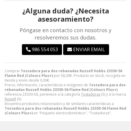
¿Alguna duda? ¿Necesita
asesoramiento?
Póngase en contacto con nosotros y
resolveremos sus dudas.
986 554 053
ENVIAR EMAIL
Comprar
Tostadora para dos rebanadas Russell Hobbs 23330-56
Flame Red (Colours Plus+)
por
58,00
€
. Producto en stock, recogida en
tienda y envío desde
0,00
€
.
Precio, información, características e imágenes de
Tostadora para dos
rebanadas Russell Hobbs 23330-56 Flame Red (Colours Plus+)
referencia 23330-56, pertenece a la categoría
Tostadoras
(5) y a la marca
Russell
(5).
Encuentra productos relacionados y de similares características a
Tostadora para dos rebanadas Russell Hobbs 23330-56 Flame Red
(Colours Plus+)
en "Pequeño electrodoméstico", "Tostadoras".