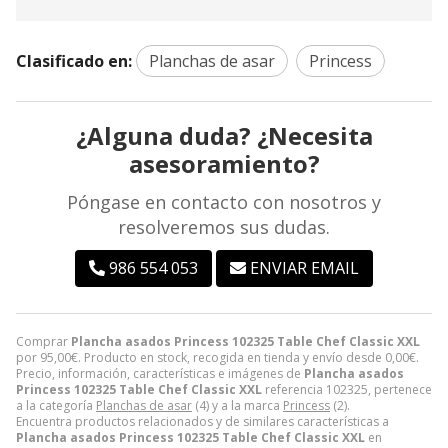
Clasificado en:
Planchas de asar
Princess
¿Alguna duda? ¿Necesita
asesoramiento?
Póngase en contacto con nosotros y
resolveremos sus dudas.
986 554 053
ENVIAR EMAIL
Comprar
Plancha asados Princess 102325 Table Chef Classic XXL
por
95,00
€
. Producto en stock, recogida en tienda y envío desde
0,00
€
.
Precio, información, características e imágenes de
Plancha asados
Princess 102325 Table Chef Classic XXL
referencia 102325, pertenece
a la categoría
Planchas de asar
(4) y a la marca
Princess
(2).
Encuentra productos relacionados y de similares características a
Plancha asados Princess 102325 Table Chef Classic XXL
en