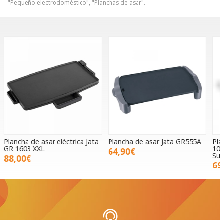
"Pequeño electrodoméstico", "Planchas de asar".
Plancha de asar Jata GR555A
Plancha asados Princess
P
102240 Table Chef Classic
64,90€
Superior
69,00€