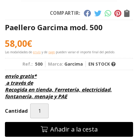
COMPARTIR:
Paellero Garcima mod. 500
58,00
€
Las modalidades de
envío
y de
pago
pueden variar el importe final del pedido.
Ref.:
500
Marca:
Garcima
EN STOCK
envío gratis*
a través de
Recogida en tienda, Ferretería, electricidad,
fontanería, menaje y PAE
Cantidad
Añadir a la cesta