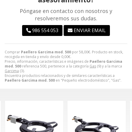
Póngase en contacto con nosotros y
resolveremos sus dudas.
986 554 053
ENVIAR EMAIL
Comprar
Paellero Garcima mod. 500
por
58,00
€
. Producto en stock,
recogida en tienda y envío desde
0,00
€
.
Precio, información, características e imágenes de
Paellero Garcima
mod. 500
referencia 500, pertenece a la categoría
Gas
(9) y a la marca
Garcima
(3).
Encuentra productos relacionados y de similares características a
Paellero Garcima mod. 500
en "Pequeño electrodoméstico", "Gas".