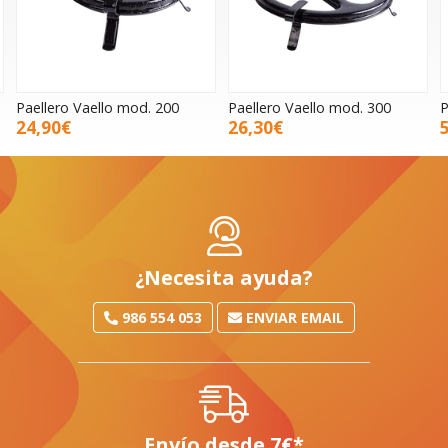
Paellero Vaello mod. 200
Paellero Vaello mod. 300
P
24,90€
26,30€
¿Necesita ayuda?
986 554 053
ENVIAR EMAIL
Envío desde
7
€
*