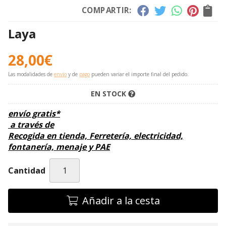
COMPARTIR:
Laya
28,00
€
Las modalidades de
envío
y de
pago
pueden variar el importe final del pedido.
EN STOCK
envío gratis*
a través de
Recogida en tienda, Ferretería, electricidad,
fontanería, menaje y PAE
Cantidad
Añadir a la cesta