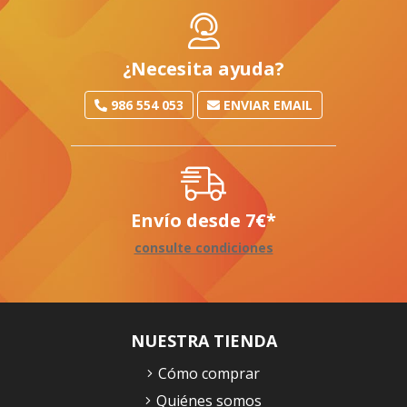
¿Necesita ayuda?
986 554 053
ENVIAR EMAIL
Envío desde
7
€
*
consulte condiciones
NUESTRA TIENDA
Cómo comprar
Quiénes somos