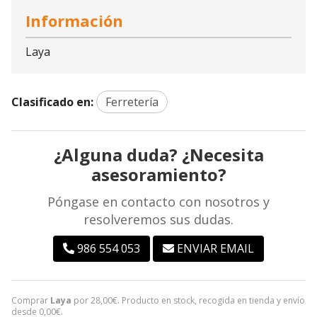
Información
Laya
Clasificado en:
Ferretería
¿Alguna duda? ¿Necesita
asesoramiento?
Póngase en contacto con nosotros y
resolveremos sus dudas.
986 554 053
ENVIAR EMAIL
Comprar
Laya
por
28,00
€
. Producto en stock, recogida en tienda y envío
desde
0,00
€
.