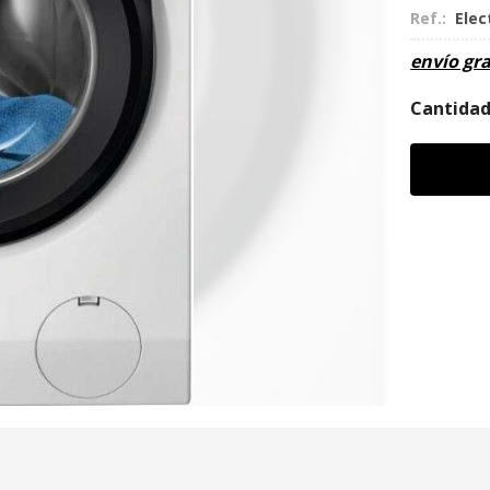
Ref.:
Elec
envío gra
Cantida