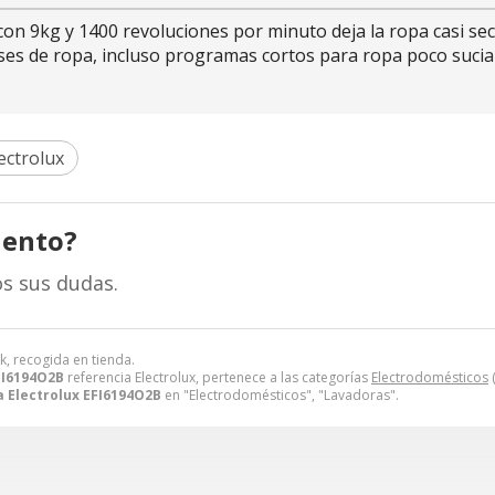
con 9kg y 1400 revoluciones por minuto deja la ropa casi s
ases de ropa, incluso programas cortos para ropa poco sucia 
ectrolux
iento?
s sus dudas.
k, recogida en tienda.
FI6194O2B
referencia Electrolux, pertenece a las categorías
Electrodomésticos
(
 Electrolux EFI6194O2B
en "Electrodomésticos", "Lavadoras".