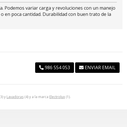
eca. Podemos variar carga y revoluciones con un manejo
o en poca cantidad. Durabilidad con buen trato de la
986 554 053
ENVIAR EMAIL
3) y
Lavadoras
(4) y a la marca
Electrolux
(1).