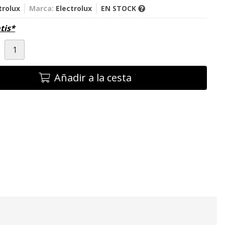
trolux
Marca:
Electrolux
EN STOCK
tis*
d
Añadir a la cesta