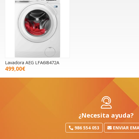
Lavadora AEG LFA6I8472A
499,00€
¿Necesita ayuda?
986 554 053
ENVIAR EMA