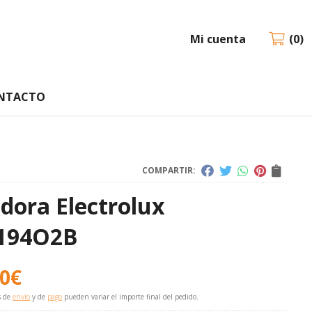
Mi cuenta
0
NTACTO
COMPARTIR:
dora Electrolux
6194O2B
00
€
s de
envío
y de
pago
pueden variar el importe final del pedido.