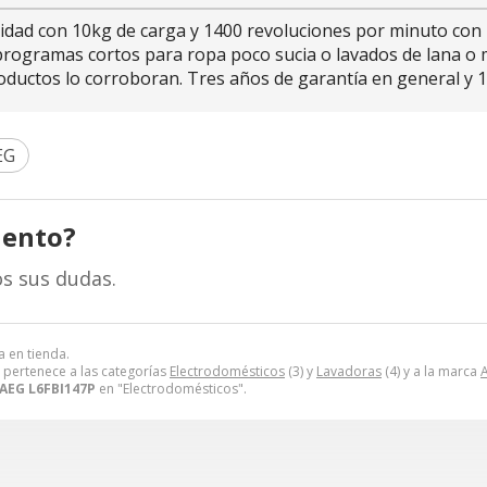
ad con 10kg de carga y 1400 revoluciones por minuto con lo
rogramas cortos para ropa poco sucia o lavados de lana o mi
productos lo corroboran. Tres años de garantía en general y
EG
iento?
s sus dudas.
a en tienda.
pertenece a las categorías
Electrodomésticos
(3) y
Lavadoras
(4) y a la marca
AEG L6FBI147P
en "Electrodomésticos".