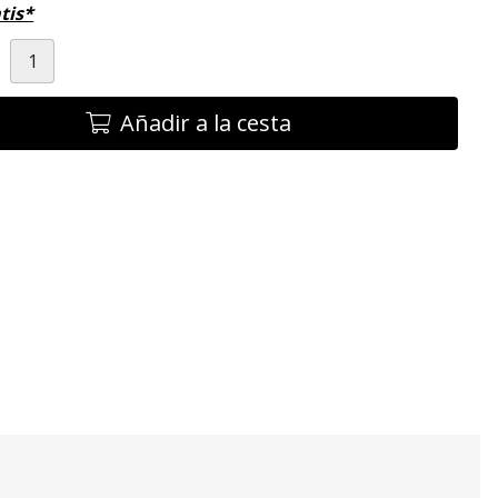
tis*
d
Añadir a la cesta