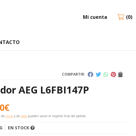
Mi cuenta
0
NTACTO
COMPARTIR:
dor AEG L6FBI147P
00
€
s de
envío
y de
pago
pueden variar el importe final del pedido.
G
EN STOCK