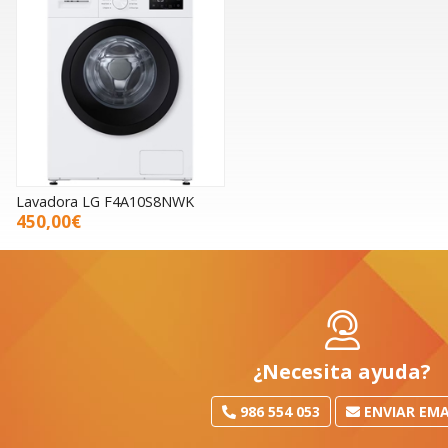
Lavadora LG F4A10S8NWK
450,00€
¿Necesita ayuda?
986 554 053
ENVIAR EMA