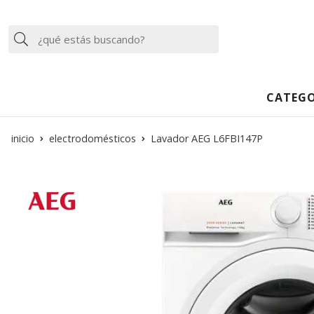
Buscar
CATEGO
inicio
electrodomésticos
Lavador AEG L6FBI147P