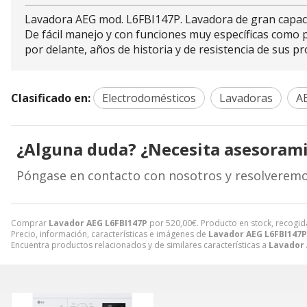
Lavadora AEG mod. L6FBI147P. Lavadora de gran capacid
De fácil manejo y con funciones muy específicas como p
por delante, años de historia y de resistencia de sus 
Clasificado en:
Electrodomésticos
Lavadoras
A
¿Alguna duda? ¿Necesita asesoram
Póngase en contacto con nosotros y resolveremo
Comprar
Lavador AEG L6FBI147P
por
520,00
€
. Producto en stock, recogid
Precio, información, características e imágenes de
Lavador AEG L6FBI147P
Encuentra productos relacionados y de similares características a
Lavador 