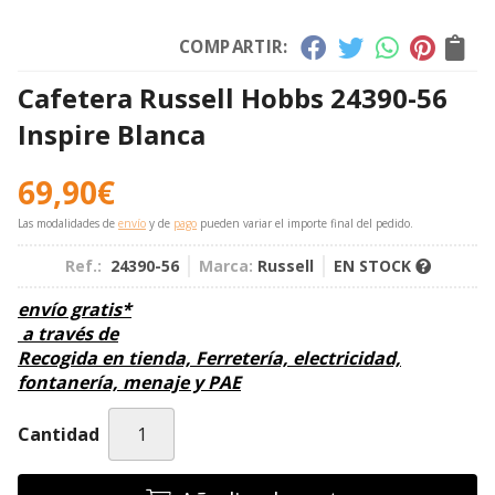
COMPARTIR:
Cafetera Russell Hobbs 24390-56
Inspire Blanca
69,90
€
Las modalidades de
envío
y de
pago
pueden variar el importe final del pedido.
Ref.:
24390-56
Marca:
Russell
EN STOCK
envío gratis*
a través de
Recogida en tienda, Ferretería, electricidad,
fontanería, menaje y PAE
Cantidad