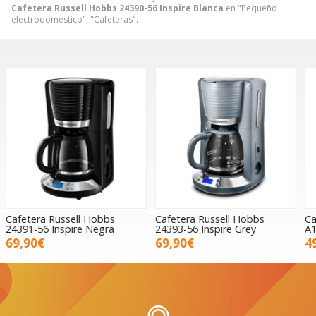
Cafetera Russell Hobbs 24390-56 Inspire Blanca
en "Pequeño
electrodoméstico", "Cafeteras".
Cafetera Russell Hobbs
Cafetera exprés BRA Kaffe
C
24393-56 Inspire Grey
A170407
2
69,90€
49,90€