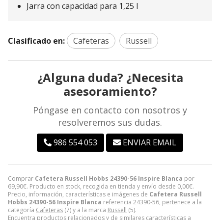
Jarra con capacidad para 1,25 l
Clasificado en:
Cafeteras
Russell
¿Alguna duda? ¿Necesita
asesoramiento?
Póngase en contacto con nosotros y
resolveremos sus dudas.
986 554 053
ENVIAR EMAIL
Comprar
Cafetera Russell Hobbs 24390-56 Inspire Blanca
por
69,90
€
. Producto en stock, recogida en tienda y envío desde
0,00
€
.
Precio, información, características e imágenes de
Cafetera Russell
Hobbs 24390-56 Inspire Blanca
referencia 24390-56, pertenece a la
categoría
Cafeteras
(7) y a la marca
Russell
(5).
Encuentra productos relacionados y de similares características a