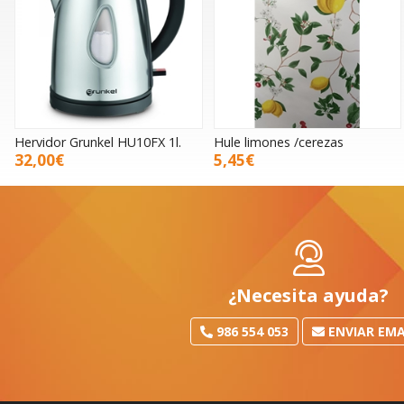
Hervidor Grunkel HU10FX 1l.
Hule limones /cerezas
32,00€
5,45€
¿Necesita ayuda?
986 554 053
ENVIAR EMA