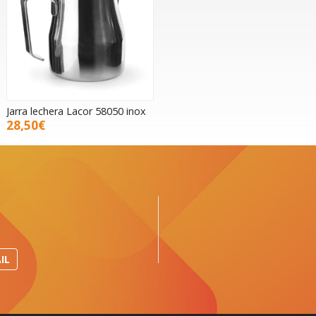
Jarra lechera Lacor 58050 inox
28,50€
IL