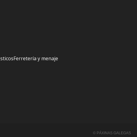
sticos
Ferretería y menaje
© PÁXINAS GALEGAS