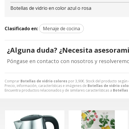
Botellas de vidrio en color azul o rosa
Clasificado en:
Menaje de cocina
¿Alguna duda? ¿Necesita asesoram
Póngase en contacto con nosotros y resolveremo
Comprar
Botellas de vidrio colores
por
3,90
€
. Stock del producto según
Precio, información, características e imágenes de
Botellas de vidrio col
Encuentra productos relacionados y de similares características a
Botellas