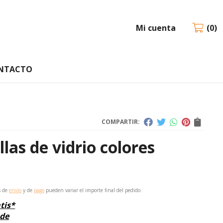
Mi cuenta
0
NTACTO
COMPARTIR:
llas de vidrio colores
s de
envío
y de
pago
pueden variar el importe final del pedido.
tis*
 de