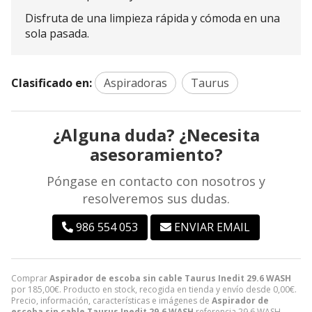
Disfruta de una limpieza rápida y cómoda en una
sola pasada.
Clasificado en:
Aspiradoras
Taurus
¿Alguna duda? ¿Necesita
asesoramiento?
Póngase en contacto con nosotros y
resolveremos sus dudas.
986 554 053
ENVIAR EMAIL
Comprar
Aspirador de escoba sin cable Taurus Inedit 29.6 WASH
por
185,00
€
. Producto en stock, recogida en tienda y envío desde
0,00
€
.
Precio, información, características e imágenes de
Aspirador de
escoba sin cable Taurus Inedit 29.6 WASH
referencia 29.6 WASH,